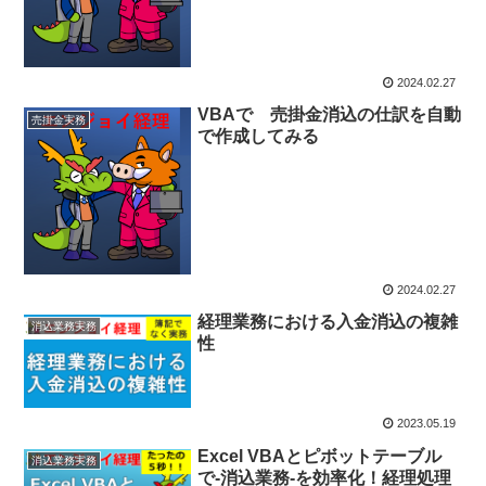
2024.02.27
VBAで 売掛金消込の仕訳を自動
売掛金実務
で作成してみる
2024.02.27
経理業務における入金消込の複雑
消込業務実務
性
2023.05.19
Excel VBAとピボットテーブル
消込業務実務
で-消込業務-を効率化！経理処理