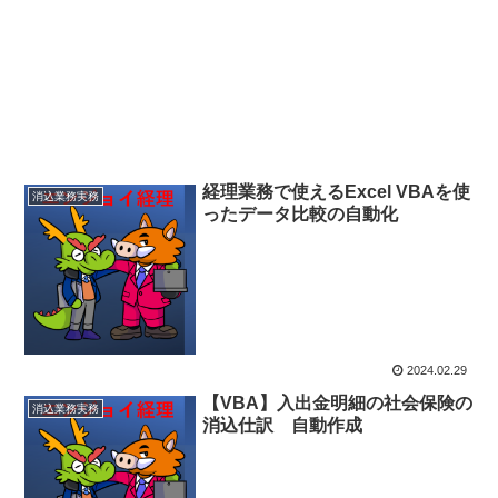
経理業務で使えるExcel VBAを使
消込業務実務
ったデータ比較の自動化
2024.02.29
【VBA】入出金明細の社会保険の
消込業務実務
消込仕訳 自動作成