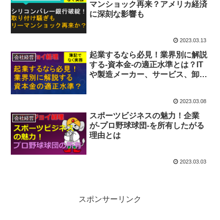
マンショック再来？アメリカ経済
に深刻な影響も
2023.03.13
起業するなら必見！業界別に解説
会社経営
する-資本金-の適正水準とは？IT
や製造メーカー、サービス、卸
売、飲食
2023.03.08
スポーツビジネスの魅力！企業
会社経営
が-プロ野球球団-を所有したがる
理由とは
2023.03.03
スポンサーリンク