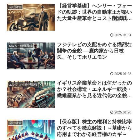
【経営学基礎】ヘンリー・フォー
会社経営
ドの軌跡：世界の自動車王が築い
た大量生産革命とコスト削減戦略
のすべて
2025.01.31
フジテレビの支配をめぐる熾烈な
M＆A・組織再編
闘争の全貌──鹿内家から日枝
久、そしてホリエモン
2025.01.28
イギリス産業革命とは何だったの
エンジョイ経理情報
か？社会構造・エネルギー転換・
繊維産業から見る近代化の全貌を
徹底解説
2025.01.28
【保存版】株主の権利と持株比率
会社経営
のすべてを徹底解説！～基礎から
応用までわかる経営権のカギ～