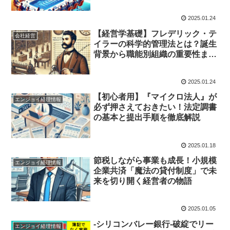
2025.01.24
【経営学基礎】フレデリック・テ
会社経営
イラーの科学的管理法とは？誕生
背景から職能別組織の重要性まで
詳しく解説
2025.01.24
【初心者用】『マイクロ法人』が
エンジョイ経理情報
必ず押さえておきたい！法定調書
の基本と提出手順を徹底解説
2025.01.18
節税しながら事業も成長！小規模
エンジョイ経理情報
企業共済「魔法の貸付制度」で未
来を切り開く経営者の物語
2025.01.05
-シリコンバレー銀行-破綻でリー
エンジョイ経理情報