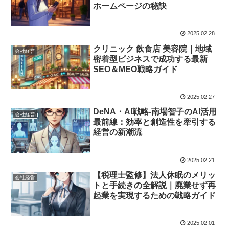
ホームページの秘訣
2025.02.28
クリニック 飲食店 美容院｜地域
会社経営
密着型ビジネスで成功する最新
SEO＆MEO戦略ガイド
2025.02.27
DeNA・AI戦略-南場智子のAI活用
会社経営
最前線：効率と創造性を牽引する
経営の新潮流
2025.02.21
【税理士監修】法人休眠のメリッ
会社経営
トと手続きの全解説｜廃業せず再
起業を実現するための戦略ガイド
2025.02.01