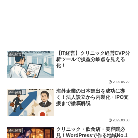
【IT経営】クリニック経営CVP分
会社経営
析ツールで損益分岐点を見える
化！
2025.05.22
海外企業の日本進出を成功に導
会社経営
く！法人設立から内製化・IPO支
援まで徹底解説
2025.03.30
クリニック・飲食店・美容院必
会社経営
見！WordPressで作る地域No.1