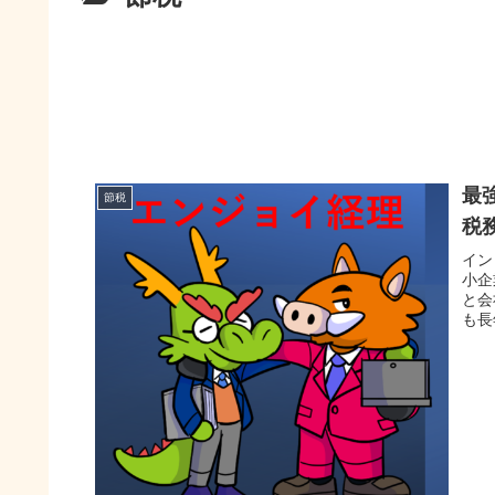
最
節税
税
イン
小企
と会
も長