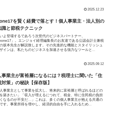
2025.12.23
Phone17を賢く経費で落とす！個人事業主・法人別の
知識と節税テクニック
いよ登場するであろう次世代のビジネスパートナー、
Phone17」。エンジョイ経理編集長のお友達である公認会計士兼税
の坂本先生が解説致します。その先進的な機能とスタイリッシュ
ザインは、私たちのビジネスを加速させる強力なツールと...
2025.09.12
人事業主が富裕層になるには？税理士に聞いた「住
税対策」の秘訣【保存版】
人事業主として事業を拡大し、将来的に富裕層と呼ばれるほどの
を築きたい」「収入が増えるにつれて、税金、特に住民税の負担
くなるのが不安だ…」これは、多くの個人事業主が抱える共通の
です。事業所得を増やし、経済的自由を手に入れるため...