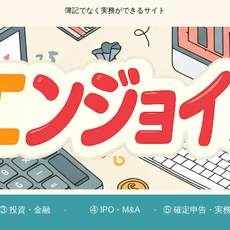
簿記でなく実務ができるサイト
③ 投資・金融
④ IPO・M&A
⑤ 確定申告・実