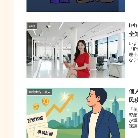
i
節税
全
いよ
「i
理士
なデ
個
確定申告・個人
民
「個
資産
が重
課題