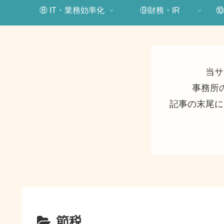
⑧ IT・業務効率化
⑨財務・IR
⑩
当サ
事務所
記事の末尾に
節税