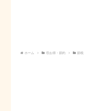
ホーム
⑪お得・節約
節税