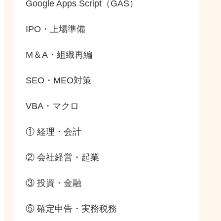
Google Apps Script（GAS）
IPO・上場準備
M＆A・組織再編
SEO・MEO対策
VBA・マクロ
① 経理・会計
② 会社経営・起業
③ 投資・金融
⑤ 確定申告・実務税務