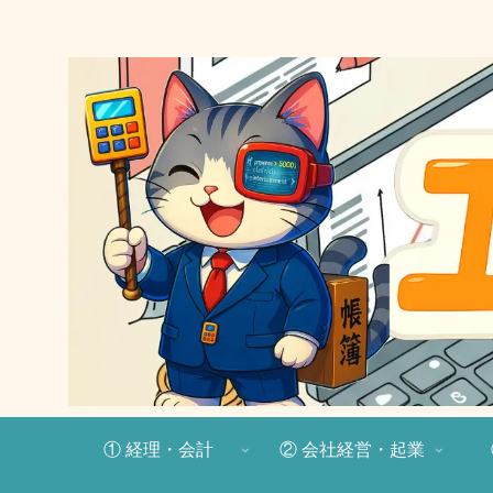
① 経理・会計
② 会社経営・起業