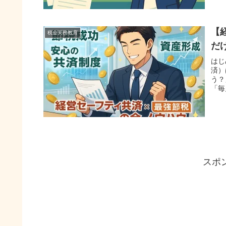
【
税金実務教育
だ
はじ
済）
う？
「毎
スポ