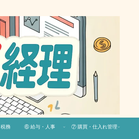
務税務
⑥ 給与・人事
⑦ 購買・仕入れ管理