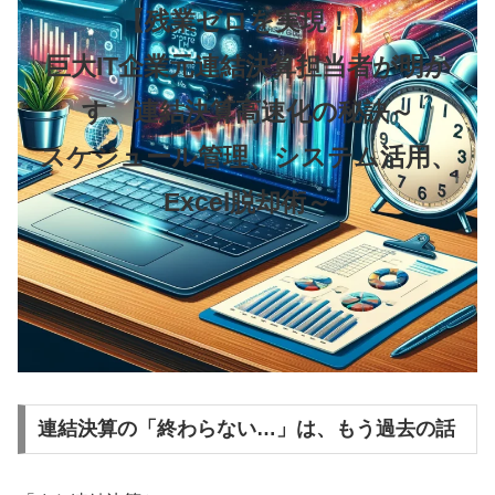
【残業ゼロを実現！】
巨大IT企業元連結決算担当者が明か
す、連結決算高速化の秘訣～
スケジュール管理、システム活用、
Excel脱却術～
連結決算の「終わらない…」は、もう過去の話