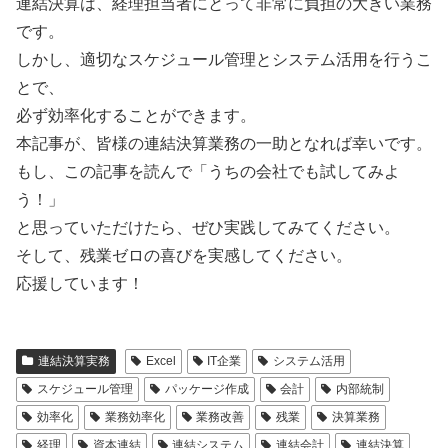
連結決算は、経理担当者にとって非常に負担の大きい業務
です。
しかし、適切なスケジュール管理とシステム活用を行うこ
とで、
必ず効率化することができます。
本記事が、皆様の連結決算業務の一助となれば幸いです。
もし、この記事を読んで「うちの会社でも試してみよ
う！」
と思っていただけたら、ぜひ実践してみてください。
そして、残業ゼロの喜びを実感してください。
応援しています！
連結決算実務
Excel
IT企業
システム活用
スケジュール管理
パッケージ作成
会計
内部統制
効率化
業務効率化
業務改善
残業
決算業務
経理
資本連結
連結システム
連結会計
連結決算