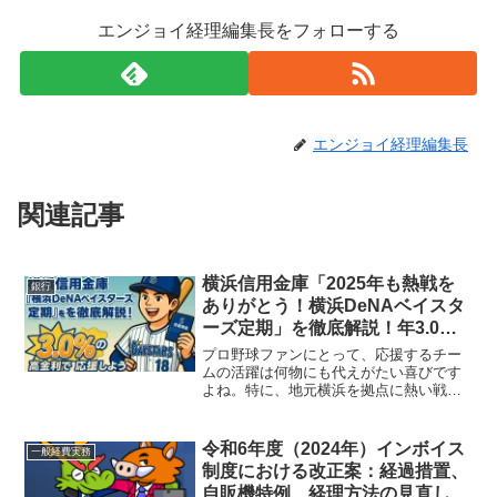
エンジョイ経理編集長をフォローする
エンジョイ経理編集長
関連記事
横浜信用金庫「2025年も熱戦を
銀行
ありがとう！横浜DeNAベイスタ
ーズ定期」を徹底解説！年3.0%
の高金利で応援しよう
プロ野球ファンにとって、応援するチー
ムの活躍は何物にも代えがたい喜びです
よね。特に、地元横浜を拠点に熱い戦い
を繰り広げる横浜DeNAベイスターズは、
多くの人々の心を掴んで離しません。そ
んなベイスターズの2025年の熱戦に感謝
令和6年度（2024年）インボイス
一般経費実務
し、さらに応援を...
制度における改正案：経過措置、
自販機特例、経理方法の見直し