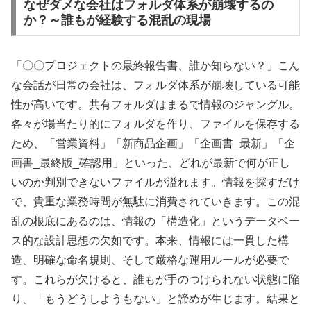
なぜダメな会社はフォルダ体系が崩壊するの
か？～誰もが経験する混乱の現場
「〇〇プロジェクトの最終報告書、誰か知らない？」こん
な会話が日常の会社は、フォルダ体系が崩壊している可能
性が高いです。共有フォルダはまるで情報のジャングル。
各々が場当たり的にフォルダを作り、ファイルを保存する
ため、「営業資料」「新商品企画」「企画書_最新」「企
画書_最終版_確認用」といった、どれが最新で何が正し
いのか判別できないファイルが溢れます。情報を探すだけ
で、貴重な業務時間が無駄に消費されていきます。この混
乱の根底にあるのは、情報の「構造化」というデータベー
ス的な設計思想の欠如です。本来、情報には一貫した構
造、明確な命名規則、そして厳格な運用ルールが必要で
す。これらが欠けると、誰もが手のつけられない状態に陥
り、「もうどうしようもない」と諦めが生じます。結果と