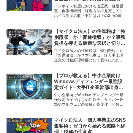
インボイス制度における改正案：経過措
置、自販機特例、経理方法の見直しイン
ボイス制度の改正案には以下の3つの重要
な改正が含まれています。これらの改正
は順に把握しておくことが重要です。免
税事業者からの課税仕入れについての経
【マイクロ法人】の住民税は「特
マイクロ法人
過措置の改正自販機特例...
別徴収」か「普通徴収」か？事務
負担を抑える最適な選択と切り替
え方法を徹底解説
マイクロ法人の住民税は「特別徴収」か
「普通徴収」か？本記事は、IT大手上場
企業の財務経理幹部として長年にわたり
実務を担い、現在は「エンジョイ経理」
の編集長として経理ノウハウを発信して
いる筆者が、実際の経験と知識を交えて
【プロが教える】中小企業向け
エンジョイ経理情報
執筆しています。ここで...
Windowsディフェンダー最強設
定ガイド─大手IT企業幹部出身の
セキュリティエンジニアが徹底解
中小企業向けWindowsディフェンダー最
説！
強設定ガイドはじめに昨今、サイバー攻
撃やマルウェアの脅威が高度化・巧妙化
する中、企業だけでなく一般ユーザーに
とっても「パソコンの安全管理」は最優
先事項となっています。数あるセキュリ
マイクロ法人・個人事業主のSNS
② 会社経営・起業
ティソフトの中で、...
集客術：ゼロから始める戦略と経
理・税務の注意点