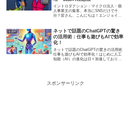
イントロダクション：マイクロ法人・個
人事業主の集客、本当にSNSだけで十
分？皆さん、こんにちは！エンジョイ経
理編集長の〇〇です。（※編集長の名前
を想定して執筆しています）マイクロ法
人を運営されている方、あるいは個人事
ネットで話題のChatGPTの驚き
生成AI
業主として日々奮闘されて...
の活用術：仕事も遊びもAIで効率
化！
ネットで話題のChatGPTの驚きの活用術
仕事も遊びもAIで効率化！はじめに人工
知能（AI）の進化は日々加速しており、
その中でも特に注目を集めているのが
OpenAIの「ChatGPT」です。ChatGPT
は、ビジネス、教育、プログラミン
グ、...
スポンサーリンク