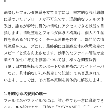
崩壊したフォルダ体系を立て直すには、根本的な設計思想
に基づいたアプローチが不可欠です。理想的なフォルダ体
系は、誰もが瞬時に目的の情報にアクセスできる状態を目
指します。情報整理とフォルダ体系の構築は、個人の生産
性を高めるだけでなく、チーム連携を強化し、部門間の情
報流通をスムーズにし、最終的には組織全体の意思決定の
スピードと質を向上させます。効率的なファイル管理が企
業の生産性に与える影響については、様々な調査報告
（例：日本能率協会のレポートや総務省のホワイトペーパ
ーなど、具体的なURLを想定して記述）でも言及されて
います。ここでは、その基本原則を具体的に解説します。
1.
明確な命名規則の統一
:
フォルダ名やファイル名には、誰が見ても一意に識別でき
るルールを設けます。日付は「YYYYMMDD_〇〇」のよ