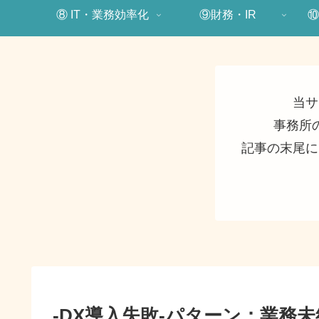
⑧ IT・業務効率化
⑨財務・IR
⑩
当サ
事務所
記事の末尾に
-DX導入失敗-パターン：業務