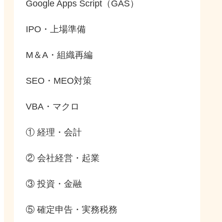
Google Apps Script（GAS）
IPO・上場準備
M＆A・組織再編
SEO・MEO対策
VBA・マクロ
① 経理・会計
② 会社経営・起業
③ 投資・金融
⑤ 確定申告・実務税務