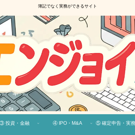
簿記でなく実務ができるサイト
③ 投資・金融
④ IPO・M&A
⑤ 確定申告・実