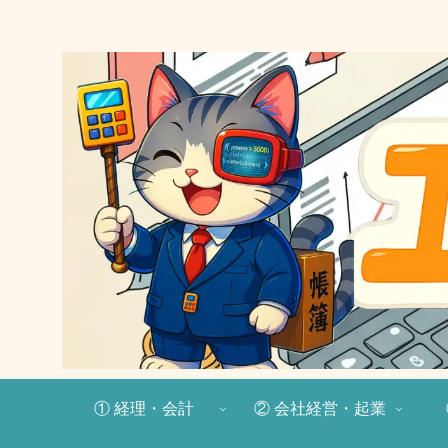
① 経理・会計
② 会社経営・起業