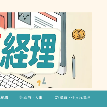
務税務
⑥ 給与・人事
⑦ 購買・仕入れ管理