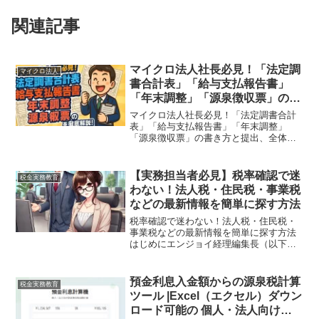
関連記事
マイクロ法人社長必見！「法定調
マイクロ法人
書合計表」「給与支払報告書」
「年末調整」「源泉徴収票」の書
き方と提出、全体像を徹底解説！
マイクロ法人社長必見！「法定調書合計
表」「給与支払報告書」「年末調整」
「源泉徴収票」の書き方と提出、全体像
を徹底解説！「11月になったら税務署か
ら分厚い封筒が届いたけど、これって
何？」マイクロ法人を立ち上げたばかり
【実務担当者必見】税率確認で迷
税金実務教育
の社長さんの中には、そう感...
わない！法人税・住民税・事業税
などの最新情報を簡単に探す方法
税率確認で迷わない！法人税・住民税・
事業税などの最新情報を簡単に探す方法
はじめにエンジョイ経理編集長（以下
「編」）：皆さん、こんにちは。エンジ
ョイ経理編集長です。IT大手上場企業で
財務経理を長年担当してきましたが、実
預金利息入金額からの源泉税計算
税金実務教育
務で「税率の確認方法」が...
ツール |Excel（エクセル）ダウン
ロード可能の 個人・法人向けオ