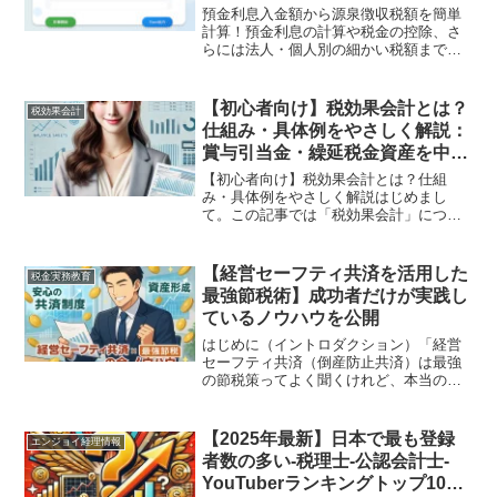
ンライン源泉徴収税額計算ツール
預金利息入金額から源泉徴収税額を簡単
計算！預金利息の計算や税金の控除、さ
らには法人・個人別の細かい税額まで、
手間なく瞬時に求められる「預金利息入
金額からの源泉徴収税額計算ツール」を
ご紹介します。日々の金融管理や会計業
【初心者向け】税効果会計とは？
税効果会計
務、さらには投資の収支確...
仕組み・具体例をやさしく解説：
賞与引当金・繰延税金資産を中心
に理解しよう
【初心者向け】税効果会計とは？仕組
み・具体例をやさしく解説はじめまし
て。この記事では「税効果会計」につい
て、初心者でも理解しやすいように、で
きるだけ専門用語を噛み砕いて解説して
いきます。簿記や会計に馴染みのない方
【経営セーフティ共済を活用した
税金実務教育
や、簿記2級レベルで初めて税...
最強節税術】成功者だけが実践し
ているノウハウを公開
はじめに（イントロダクション）「経営
セーフティ共済（倒産防止共済）は最強
の節税策ってよく聞くけれど、本当のと
ころどうなのだろう？」「節税したいけ
ど、単なる“課税の繰り延べ”じゃない
の？」「毎月の資金繰りに余裕があるわ
【2025年最新】日本で最も登録
エンジョイ経理情報
けじゃないが、何かうまく...
者数の多い-税理士-公認会計士-
YouTuberランキングトップ10～