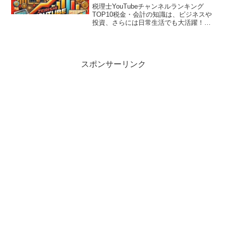
1位は誰だ？～
税理士YouTubeチャンネルランキング
TOP10税金・会計の知識は、ビジネスや
投資、さらには日常生活でも大活躍！専
門家がYouTubeで分かりやすく発信して
くれる時代になりました。今回は2025年2
月10日時点の登録者数を基準に、10位
か...
スポンサーリンク