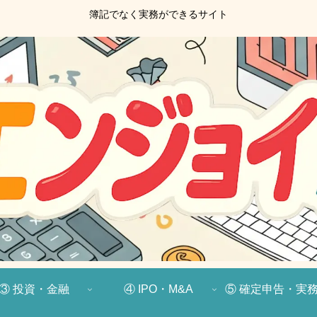
簿記でなく実務ができるサイト
③ 投資・金融
④ IPO・M&A
⑤ 確定申告・実