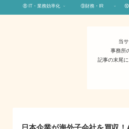
⑧ IT・業務効率化
⑨財務・IR
⑩
当サ
事務所
記事の末尾に
日本企業が海外子会社を買収！