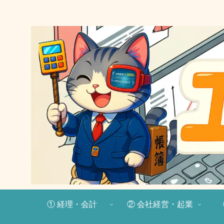
① 経理・会計
② 会社経営・起業