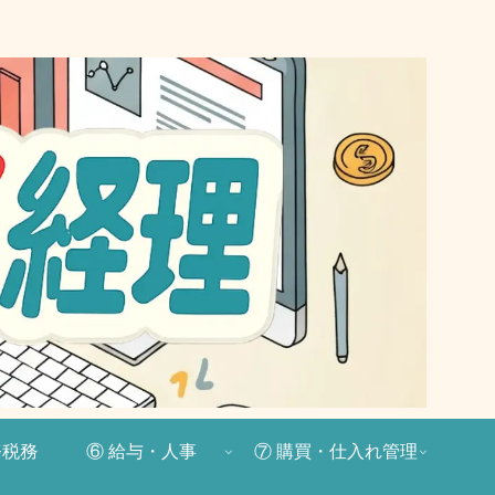
務税務
⑥ 給与・人事
⑦ 購買・仕入れ管理