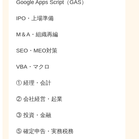
Google Apps Script（GAS）
IPO・上場準備
M＆A・組織再編
SEO・MEO対策
VBA・マクロ
① 経理・会計
② 会社経営・起業
③ 投資・金融
⑤ 確定申告・実務税務