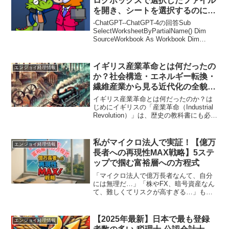
ログボックスで選択したファイル
を開き、シートを選択するのにイ
ンプットボックスで入力した名前
-ChatGPT--ChatGPT-4の回答Sub
が部分一致した場合、そのシート
SelectWorksheetByPartialName() Dim
SourceWorkbook As Workbook Dim
を設定してください。」と頼んだ
FileDialog As FileDialog Dim...
ら
イギリス産業革命とは何だったの
エンジョイ経理情報
か？社会構造・エネルギー転換・
繊維産業から見る近代化の全貌を
徹底解説
イギリス産業革命とは何だったのか？は
じめにイギリスの「産業革命（Industrial
Revolution）」は、歴史の教科書にも必ず
登場する重要な転換期として広く知られ
ています。しかし、その実態や背景、ま
た同時に生まれた社会問題までを深く...
私がマイクロ法人で実証！【億万
エンジョイ経理情報
長者への再現性MAX戦略】5ステ
ップで掴む富裕層への方程式
「マイクロ法人で億万長者なんて、自分
には無理だ…」「株やFX、暗号資産なん
て、難しくてリスクが高すぎる…」もし
あなたが今、少しでもそう感じているな
ら、この記事はあなたのための「未来を
変える招待状」です。断言させてくださ
【2025年最新】日本で最も登録
エンジョイ経理情報
い。マイクロ法人こそが...