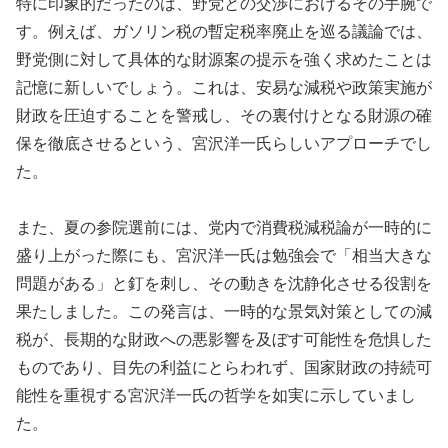
特に印象的だったのは、野党との交渉におけるその手腕で
す。例えば、ガソリン税の暫定税率廃止を巡る議論では、
野党側に対して具体的な財源案の提示を強く求めたことは
記憶に新しいでしょう。これは、安易な減税や政策実施が
財政を圧迫することを警戒し、その裏付けとなる財源の確
保を徹底させるという、宮沢洋一氏らしいアプローチでし
た。
また、夏の参院選前には、党内で消費税減税論が一時的に
盛り上がった際にも、宮沢洋一氏は勉強会で「相当大きな
問題がある」と釘を刺し、その動きを沈静化させる役割を
果たしました。この発言は、一時的な景気対策としての減
税が、長期的な財政への悪影響を及ぼす可能性を危惧した
ものであり、目先の利益にとらわれず、国家財政の持続可
能性を重視する宮沢洋一氏の哲学を如実に示していまし
た。