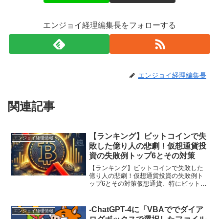
エンジョイ経理編集長をフォローする
エンジョイ経理編集長
関連記事
【ランキング】ビットコインで失
エンジョイ経理情報
敗した億り人の悲劇！仮想通貨投
資の失敗例トップ6とその対策
【ランキング】ビットコインで失敗した
億り人の悲劇！仮想通貨投資の失敗例ト
ップ6とその対策仮想通貨、特にビットコ
インは、大きな利益を狙える一方で、多
くのリスクを伴います。適切な知識や準
備が不足していると、投資で得た利益が
-ChatGPT-4に「VBAででダイア
エンジョイ経理情報
一瞬で消えることも。本...