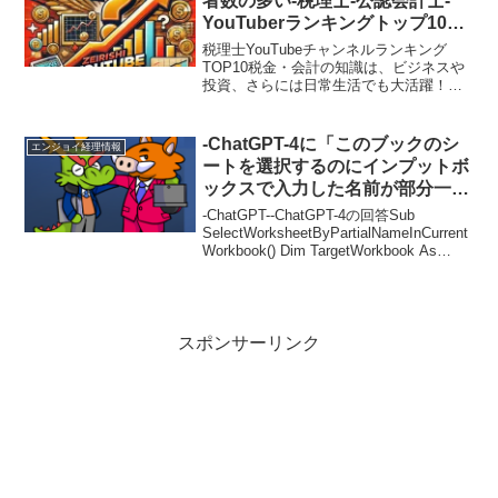
者数の多い-税理士-公認会計士-
YouTuberランキングトップ10～
1位は誰だ？～
税理士YouTubeチャンネルランキング
TOP10税金・会計の知識は、ビジネスや
投資、さらには日常生活でも大活躍！専
門家がYouTubeで分かりやすく発信して
くれる時代になりました。今回は2025年2
月10日時点の登録者数を基準に、10位
-ChatGPT-4に「このブックのシ
エンジョイ経理情報
か...
ートを選択するのにインプットボ
ックスで入力した名前が部分一致
した場合、そのシートを設定して
-ChatGPT--ChatGPT-4の回答Sub
ください。」と頼んだら
SelectWorksheetByPartialNameInCurrent
Workbook() Dim TargetWorkbook As
Workbook Dim SheetNamePa...
スポンサーリンク