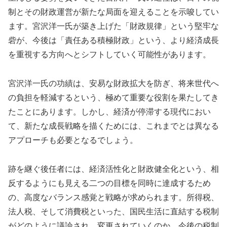
制とその財政運営が新たな局面を迎えることを示唆してい
ます。宮沢洋一氏が築き上げた「財政規律」という堅牢な
砦が、今後は「責任ある積極財政」という、より経済成長
を重視する方向へとシフトしていく可能性があります。
宮沢洋一氏の功績は、安易な財政拡大を防ぎ、将来世代へ
の負担を軽減するという、極めて重要な役割を果たしてき
たことにあります。しかし、経済が停滞する現代におい
て、新たな成長戦略を描くためには、これまでとは異なる
アプローチも必要となるでしょう。
跡を継ぐ後任者には、経済活性化と財政健全化という、相
反するようにも見える二つの目標を同時に達成するため
の、高度なバランス感覚と戦略が求められます。所得税、
法人税、そして消費税といった、国民生活に直結する税制
がどのように議論され、変更されていくのか。今後の税制