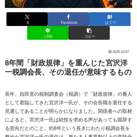
X
Facebook
はてブ
LINE
コピー
2025.10.07
8年間「財政規律」を重んじた宮沢洋
一税調会長、その退任が意味するもの
長年、自民党の税制調査会（税調）で「財政規律」の番人
として君臨してきた宮沢洋一氏が、その会長職を退任する
見通しであることが明らかになりました。関係者への取材
によると、宮沢洋一氏は続投を求める声があっても固辞す
る意向だとのこと。約8年という長きにわたり税調会長を
務めた宮沢洋一氏の退任は、単なる人事異動以上の意味合