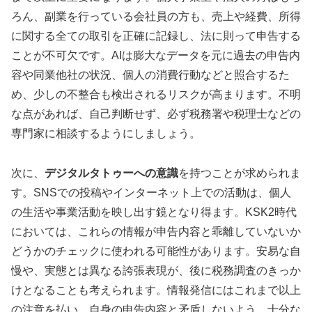
ろん、副業を行っている会社員の方も、売上や経費、所得
に関する全ての取引を正確に記録し、法に則って申告する
ことが不可欠です。AIは膨大なデータを元に過去の申告内
容や同業他社の状況、個人の消費行動などと照合するた
め、少しの不整合も検出されるリスクが高まります。不明
な点があれば、自己判断せず、必ず税務署や税理士などの
専門家に相談するようにしましょう。
次に、
デジタルタトゥーへの意識
を持つことが求められま
す。SNSでの投稿やインターネット上での活動は、個人
の生活や事業活動を映し出す鏡となり得ます。KSK2時代
においては、これらの情報が申告内容と乖離していないか
どうかのチェックに使われる可能性があります。安易な自
慢や、実態とは異なる誇張表現が、後に税務調査のきっか
けとなることも考えられます。情報発信にはこれまで以上
の注意を払い、自身の申告内容と矛盾しないよう、十分な