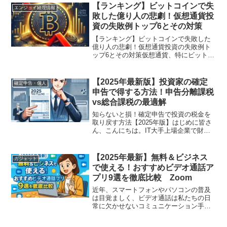
【ランキング】ビットコインで失
エンジョイ経理情報
敗した億り人の悲劇！仮想通貨投
資の失敗例トップ6とその対策
【ランキング】ビットコインで失敗した
億り人の悲劇！仮想通貨投資の失敗例ト
ップ6とその対策仮想通貨、特にビットコ
インは、大きな利益を狙える一方で、多
くのリスクを伴います。適切な知識や準
備が不足していると、投資で得た利益が
【2025年最新版】投資家の確定
確定申告・個人
一瞬で消えることも。本...
申告で得する方法！申告分離課税
vs総合課税の最適解
知らないと損！確定申告で投資の税金を
取り戻す方法【2025年版】はじめに皆さ
ん、こんにちは。IT大手上場企業で財務
経理部門の責任者を務めていた経験をも
とに、現在は「エンジョイ経理」編集長
として情報発信を行っています。2025年
【2025年最新】無料＆ビジネス
ガジェット
が始まり、個人...
で使える！おすすめビデオ通話ア
プリ9選を徹底比較 Zoom
近年、スマートフォンやパソコンの普及
は目覚ましく、ビデオ通話は私たちの日
常に欠かせないコミュニケーション手段
となりました。家族や友人とのたわいも
ないおしゃべりから、テレワークやリモ