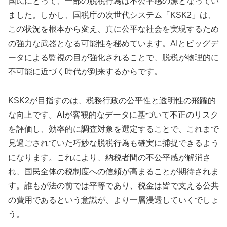
国民にとって、一部の脱税行為は不公平感の源となってい
ました。しかし、国税庁の次世代システム「KSK2」は、
この状況を根本から変え、真に公平な社会を実現するため
の強力な武器となる可能性を秘めています。AIとビッグデ
ータによる監視の目が強化されることで、脱税が物理的に
不可能に近づく時代が到来するからです。
KSK2が目指すのは、税務行政の公平性と透明性の飛躍的
な向上です。AIが客観的なデータに基づいて不正のリスク
を評価し、効率的に調査対象を選定することで、これまで
見過ごされていた巧妙な脱税行為も確実に捕捉できるよう
になります。これにより、納税者間の不公平感が解消さ
れ、国民全体の税制度への信頼が高まることが期待されま
す。誰もが法の前では平等であり、税金は皆で支える公共
の費用であるという意識が、より一層浸透していくでしょ
う。