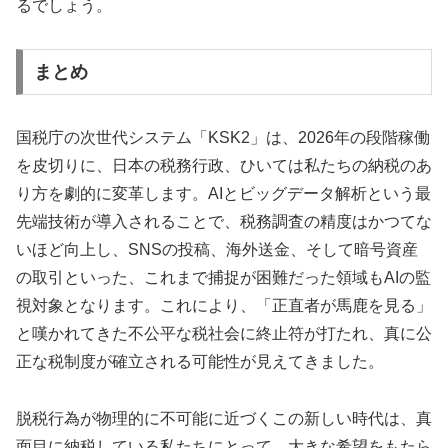
るでしょう。
まとめ
国税庁の次世代システム「KSK2」は、2026年の段階稼働
を皮切りに、日本の税務行政、ひいては私たちの納税のあ
り方を劇的に変革します。AIとビッグデータ解析という最
先端技術が導入されることで、税務調査の精度はかつてな
いほど向上し、SNSの投稿、海外送金、そして暗号資産
の取引といった、これまで捕捉が困難だった領域もAIの監
視対象となります。これにより、「正直者が馬鹿を見る」
と嘆かれてきた不公平な税社会に終止符が打たれ、真に公
正な税制度が確立される可能性が見えてきました。
脱税行為が物理的に不可能に近づくこの新しい時代は、真
面目に納税している私たちにとって、大きな希望をもたら