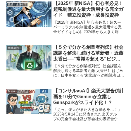
ートワークでの重要なビジネス会議ま
【2025年 新NISA】初心者必見！
投資・金融教育
で、その用途は多岐にわたり...
超税制優遇を最大活用する完全ガ
イド 積立投資枠・成長投資枠
【2025年 新NISA】初心者必見！超スー
パーミラクル税制優遇を最大活用する完
全ガイドはじめに2024年から大きく刷新
された新NISA（少額投資非課税制度）
は、私たちの資産形成においてかつてな
いほどの“超スーパーミラクル税制優遇”を
【５分で分かる創業者列伝】社会
創業者列伝
もたら...
課題を解決し続ける革新者・近藤
太香巳──“常識を超える”ビジネ
スモデルで築いたNEXYZ.Group
【５分で分かる創業者列伝】社会課題を
創業者の軌跡
解決し続ける革新者近藤 太香巳1. はじめ
に：日本を変える“未常識”への挑戦者日本
の経済界には、多くの革新的な経営者が
存在します。そのなかでも、**「まだな
い常識を次の当たり前に」**を掲げ、社
【コンサルvsAI】楽天大型合併計
M＆A・組織再編
会課題を解...
画を10分でGeminiが立案し
Gensparkがスライド化！？
「えっ、楽天がまた大きな動きを…！」
2025年5月14日に発表された楽天グルー
プの完全子会社及び孫会社の吸収合併
（簡易合併・略式合併）のニュース、皆
さんはもうチェックしましたか？楽天マ