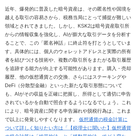
近年、爆発的に普及した暗号資産は、その匿名性や国境を
越える取引の容易さから、税務当局にとって捕捉が難しい
領域とされてきました。しかし、KSK2は暗号資産取引所
からの情報収集を強化し、AIが膨大な取引データを分析す
ることで、この「匿名神話」に終止符を打とうとしていま
す。具体的には、個人のウォレットアドレスと実際の所有
者を結びつける技術や、複数の取引所をまたがる取引履歴
を追跡する能力が向上する可能性があります。購入・売却
履歴、他の仮想通貨との交換、さらにはステーキングや
DeFi（分散型金融）といった新たな取引形態について
も、AIがその収益を正確に把握し、所得として適切に申告
されているかを自動で照合するようになるでしょう。これ
により、暗号資産に関する申告漏れや脱税行為は、これま
で以上に発覚しやすくなります。
仮想通貨の税金計算に
ついて詳しく知りたい方は「【税理士に聞いた】仮想通貨