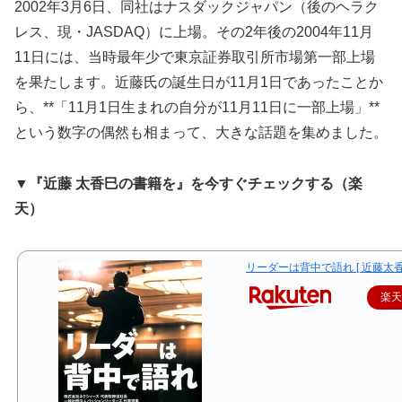
2002年3月6日、同社はナスダックジャパン（後のヘラク
レス、現・JASDAQ）に上場。その2年後の2004年11月
11日には、当時最年少で東京証券取引所市場第一部上場
を果たします。近藤氏の誕生日が11月1日であったことか
ら、**「11月1日生まれの自分が11月11日に一部上場」**
という数字の偶然も相まって、大きな話題を集めました。
▼『近藤 太香巳の書籍を』を今すぐチェックする（楽
天）
リーダーは背中で語れ [ 近藤太香
楽