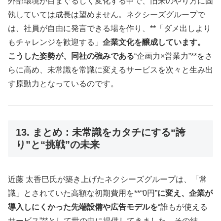
外部環境が目まぐるしく変化する中で、旧来のやり方に固
執していては成長は望めません。ネクシーズグループで
は、社員が自由に発言できる場を作り、**「ダメ出しより
もチャレンジを歓迎する」
企業文化を醸成しています。
こうした姿勢が、同社の強みである
“企画力×営業力”**をさ
らに高め、未常識を常識に変えるサービスを次々と生み出
す原動力となっているのです。
13. まとめ：未常識をカタチにする“誇
り”と“挑戦”の未来
近藤 太香巳氏が築き上げたネクシーズグループは、「常
識」とされていた高額な初期費用を**“0円”
に変え、企業が
導入しにくかった先端設備や広告モデルを
“誰もが使える
サービス”**として世の中に提供してきました。その結