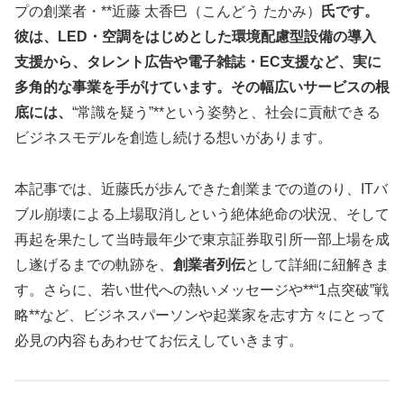
プの創業者・**近藤 太香巳（こんどう たかみ）
氏です。
彼は、LED・空調をはじめとした環境配慮型設備の導入
支援から、タレント広告や電子雑誌・EC支援など、実に
多角的な事業を手がけています。その幅広いサービスの根
底には、
“常識を疑う”**という姿勢と、社会に貢献できる
ビジネスモデルを創造し続ける想いがあります。
本記事では、近藤氏が歩んできた創業までの道のり、ITバ
ブル崩壊による上場取消しという絶体絶命の状況、そして
再起を果たして当時最年少で東京証券取引所一部上場を成
し遂げるまでの軌跡を、
創業者列伝
として詳細に紐解きま
す。さらに、若い世代への熱いメッセージや**“1点突破”戦
略**など、ビジネスパーソンや起業家を志す方々にとって
必見の内容もあわせてお伝えしていきます。