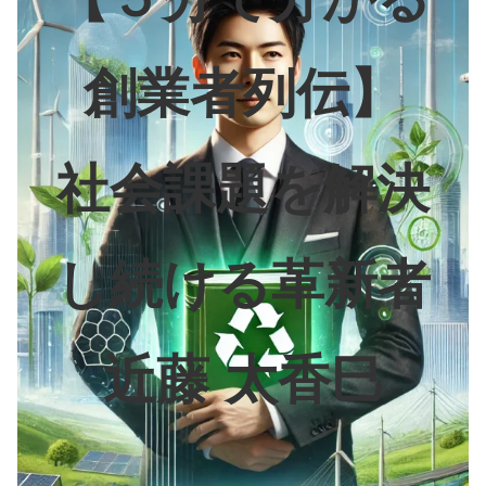
創業者列伝】
社会課題を解決
し続ける革新者
近藤 太香巳