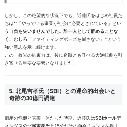
しかし、この絶望的な状況下でも、近藤氏をはじめ社員た
ちは**「やっている事業が社会に必要とされている」とい
う自負
を失いませんでした。誰一人として辞めることな
く、むしろ
「ファイティングポーズを崩さない」**という
強い意志を示し続けます。
この一枚岩の結束力は、後に奇跡とも呼べる大逆転劇を引
き寄せる重要な要素となりました。
5. 北尾吉孝氏（SBI）との運命的出会いと
奇跡の30億円調達
倒産の危機と表裏一体だった時期、近藤氏は
SBIホールデ
ィングスの北尾吉孝氏
と15分だけの面会チャンスを得ま