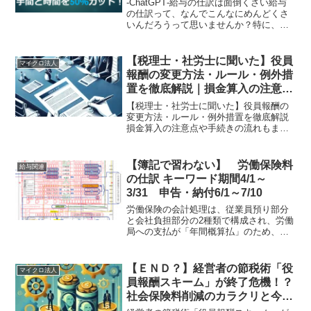
‐ChatGPT‐給与の仕訳は面倒くさい給与
の仕訳って、なんでこんなにめんどくさ
いんだろうって思いませんか？特に、大
手企業だと給与計算システムと会計シス
テムが連動していないところが多いのが
難点。だから、経理担当者は従業員名を
【税理士・社労士に聞いた】役員
マイクロ法人
隠した給与データ...
報酬の変更方法・ルール・例外措
置を徹底解説｜損金算入の注意点
や手続きの流れもまるわかり！
【税理士・社労士に聞いた】役員報酬の
変更方法・ルール・例外措置を徹底解説
損金算入の注意点や手続きの流れもまる
わかり！この記事では、「役員報酬の変
更」に関して詳しく解説していきます。
株式会社などの法人では、事業年度が始
【簿記で習わない】 労働保険料
給与関連
まってから3カ月以内に役...
の仕訳 キーワード期間4/1～
3/31 申告・納付6/1～7/10
労働保険の会計処理は、従業員預り部分
と会社負担部分の2種類で構成され、労働
局への支払が「年間概算払」のため、理
解するのが難しいかもしれません。労働
保険料の概要と、会計処理について考え
ていきます。労働保険料とは？労働保険
【ＥＮＤ？】経営者の節税術「役
マイクロ法人
は、労災保険と雇用保険...
員報酬スキーム」が終了危機！？
社会保険料削減のカラクリと今後
を徹底解説