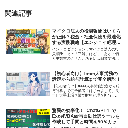
関連記事
マイクロ法人の役員報酬はいくら
② 会社経営・起業
が正解？税金・社会保険を最適化
する実践戦略【エンジョイ経理
流】
イントロダクション：マイクロ法人の役
員報酬、その「正解」はどこにある？個
人事業主の皆さん、あるいは副業で法人
化を検討している皆さん、こんにちは！
「エンジョイ経理」編集長です。私自身
も昔、個人事業主から法人成りした際、
【初心者向け】freee人事労務の
勤怠管理
この「役員報酬」の壁にぶ...
設定から給与計算まで完全解説！
【初心者向け】freee人事労務設定から給
与計算まで完全解説！はじめまして、長
年IT大手上場企業で財務経理を担当して
きた経験を活かし、現在は「エンジョイ
経理編集長」として企業のバックオフィ
ス業務効率化を追求している筆者です。
驚異の効率化！ ‐ChatGPT4‐ で
生成AI
本記事では、オン...
ExcelVBA給与自動仕訳ツールを
作成して手間と時間を50％カッ
ト！