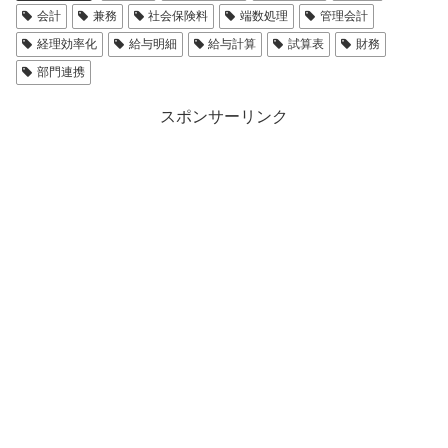
会計
兼務
社会保険料
端数処理
管理会計
経理効率化
給与明細
給与計算
試算表
財務
部門連携
スポンサーリンク