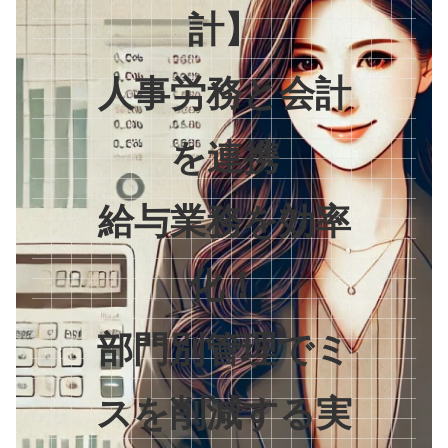
計】
人事労務と会計
を連携
給与業務を効率
化！
部門別管理でミ
スを削減する実