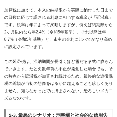
加算税に加えて、本来の納期限から実際に納付した日まで
の日数に応じて課される利息に相当する税金が「延滞税」
です。税率は年によって変動しますが、例えば納期限から
2ヶ月以内なら年2.4%（令和5年基準）、それ以降は年
8.7%（令和5年基準）と、市中の金利に比べてかなり高め
に設定されています。
この延滞税は、滞納期間が長引くほど雪だるま式に膨らん
でいきます。たとえ数年前の不正が発覚した場合でも、そ
の時点から延滞税が加算され続けるため、最終的な追徴課
税の総額が当初の想像をはるかに超えることも珍しくあり
ません。知らなかったでは済まされない、恐ろしいメカニ
ズムなのです。
2-3. 最悪のシナリオ：刑事罰と社会的な信用失