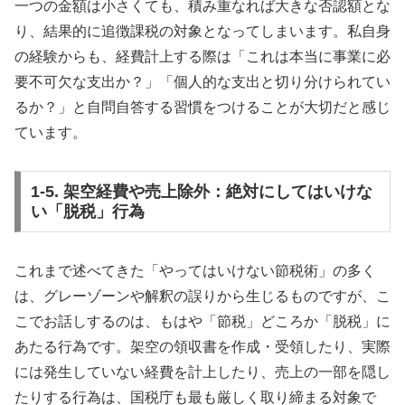
一つの金額は小さくても、積み重なれば大きな否認額とな
り、結果的に追徴課税の対象となってしまいます。私自身
の経験からも、経費計上する際は「これは本当に事業に必
要不可欠な支出か？」「個人的な支出と切り分けられてい
るか？」と自問自答する習慣をつけることが大切だと感じ
ています。
1-5. 架空経費や売上除外：絶対にしてはいけな
い「脱税」行為
これまで述べてきた「やってはいけない節税術」の多く
は、グレーゾーンや解釈の誤りから生じるものですが、こ
こでお話しするのは、もはや「節税」どころか「脱税」に
あたる行為です。架空の領収書を作成・受領したり、実際
には発生していない経費を計上したり、売上の一部を隠し
たりする行為は、国税庁も最も厳しく取り締まる対象で