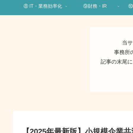
⑧ IT・業務効率化
⑨財務・IR
⑩
当サ
事務所
記事の末尾に
【2025年最新版】小規模企業