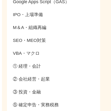
Google Apps Script（GAS）
IPO・上場準備
M＆A・組織再編
SEO・MEO対策
VBA・マクロ
① 経理・会計
② 会社経営・起業
③ 投資・金融
⑤ 確定申告・実務税務