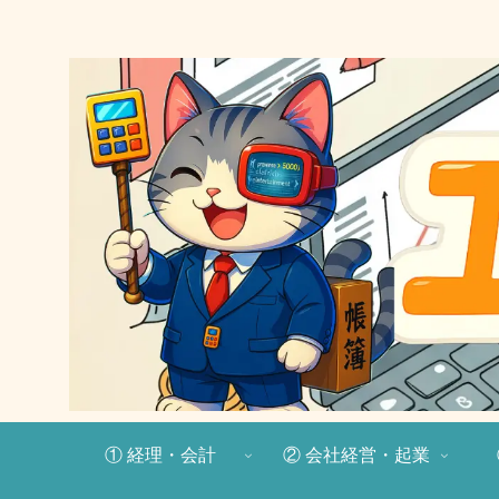
① 経理・会計
② 会社経営・起業