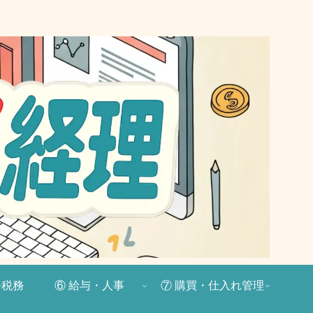
務税務
⑥ 給与・人事
⑦ 購買・仕入れ管理