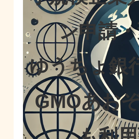
ン申請・
ゆうちょ銀
GMOあお
も利用