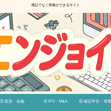
簿記でなく実務ができるサイト
③ 投資・金融
④ IPO・M&A
⑤ 確定申告・実