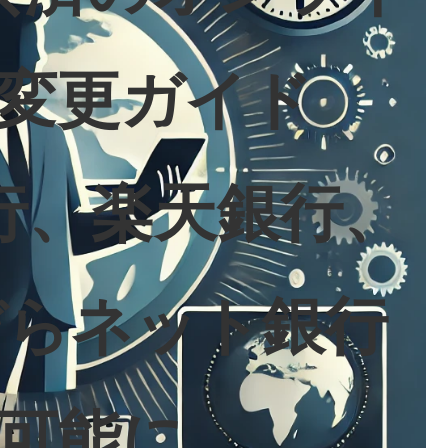
変更ガイド
行、楽天銀行、
ぞらネット銀行
可能に。