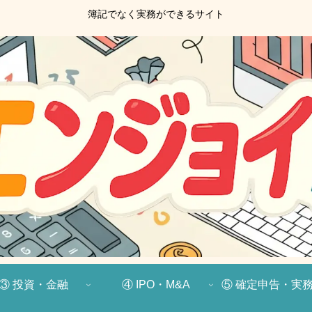
簿記でなく実務ができるサイト
③ 投資・金融
④ IPO・M&A
⑤ 確定申告・実