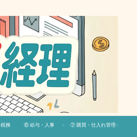
務税務
⑥ 給与・人事
⑦ 購買・仕入れ管理