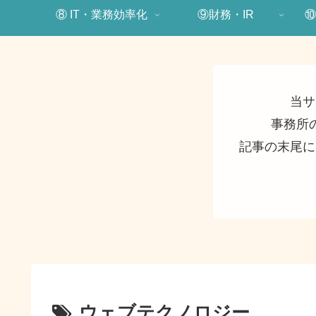
⑧ IT・業務効率化
⑨財務・IR
⑩
当サ
事務所
記事の末尾に
ウェブテクノロジー