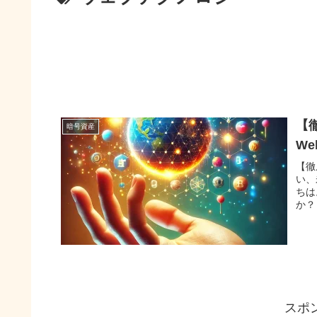
【
暗号資産
We
【徹
い、
ちは
か？
スポ