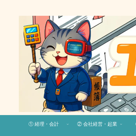
① 経理・会計
② 会社経営・起業