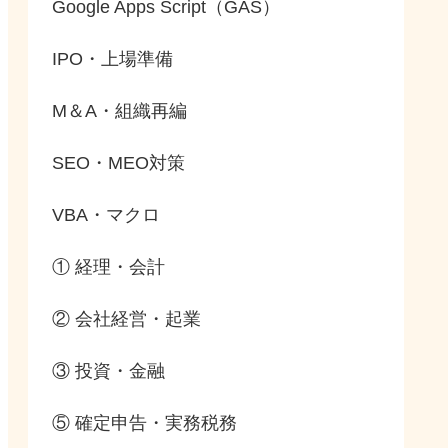
Google Apps Script（GAS）
IPO・上場準備
M＆A・組織再編
SEO・MEO対策
VBA・マクロ
① 経理・会計
② 会社経営・起業
③ 投資・金融
⑤ 確定申告・実務税務