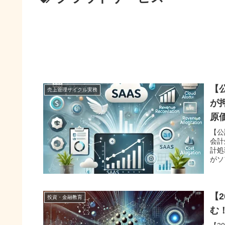
【
売上管理サイクル実務
が
原
【公
会計
計処理
がソ
【
投資・金融教育
む