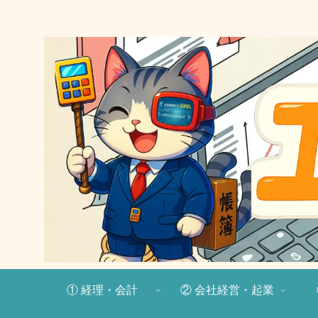
① 経理・会計
② 会社経営・起業