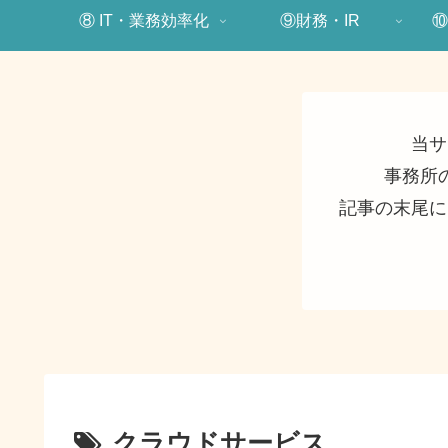
⑧ IT・業務効率化
⑨財務・IR
⑩
当サ
事務所
記事の末尾に
クラウドサービス