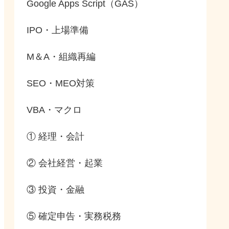
Google Apps Script（GAS）
IPO・上場準備
M＆A・組織再編
SEO・MEO対策
VBA・マクロ
① 経理・会計
② 会社経営・起業
③ 投資・金融
⑤ 確定申告・実務税務