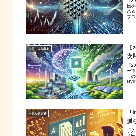
【2
国株
める
ブロ
【
投資・金融教育
次
【2
ー市
くの
NV
「
一般経費実務
減
手入
「i