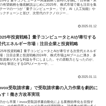
025年】量子コンピューター関連銘柄で新時代を掴む！日本株・米
の有望銘柄を徹底解説はじめに2025年、株式市場で最も注目を集
テーマの一つが「量子コンピューター」です。AI（人工知能）や
ックチェーンと並び、次世代のテクノロジー...
2025.01.12
2025年投資戦略】量子コンピュータとAIが牽引する
世代エネルギー市場：注目企業と投資戦略
025年投資戦略】量子コンピュータとAIが牽引する次世代エネルギ
場：注目企業と投資戦略2024年、株式市場はAIブームに沸き、多
投資家が大きな利益を手にしました。その原動力となったのが、
IDIAを筆頭とするGPUメーカーや、...
2025.01.11
invox受取請求書」で受取請求書の入力作業を劇的に
らす！働き方改革実現
力から卒業！invox受取請求書自動化による業務効率化を目指す
nvox」の全貌背景とニーズ企業の経理部門は、請求書の処理に多く