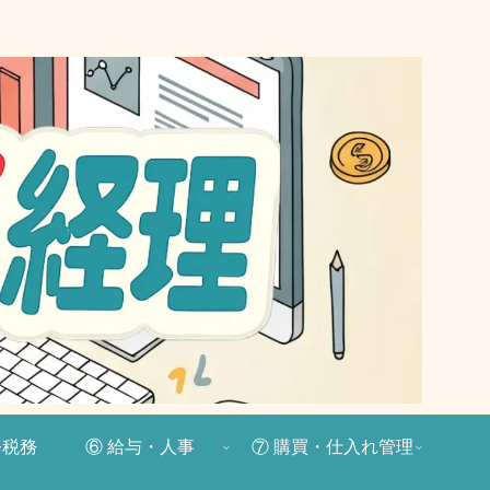
務税務
⑥ 給与・人事
⑦ 購買・仕入れ管理