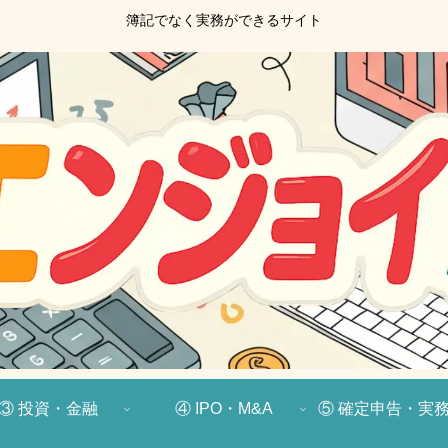
簿記でなく実務ができるサイト
③ 投資・金融
④ IPO・M&A
⑤ 確定申告・実