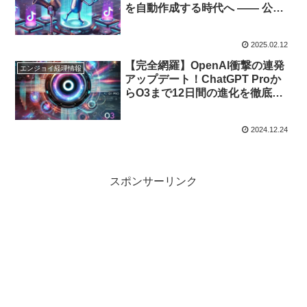
を自動作成する時代へ ―― 公式
デモ動画＆Hugging Faceでその
実力を体感！
2025.02.12
【完全網羅】OpenAI衝撃の連発
エンジョイ経理情報
アップデート！ChatGPT Proか
らO3まで12日間の進化を徹底解
説
2024.12.24
スポンサーリンク