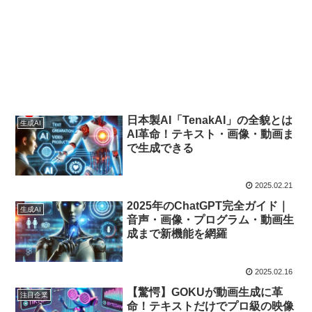
日本製AI「TenakAI」の全貌とは
生成AI
AI革命！テキスト・画像・動画ま
で生成できる
2025.02.21
2025年のChatGPT完全ガイド｜
生成AI
音声・画像・プログラム・動画生
成まで新機能を網羅
2025.02.16
【驚愕】GOKUが動画生成に革
注目企業
命！テキストだけでプロ級の映像