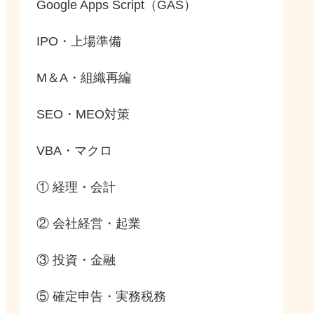
Google Apps Script（GAS）
IPO・上場準備
M＆A・組織再編
SEO・MEO対策
VBA・マクロ
① 経理・会計
② 会社経営・起業
③ 投資・金融
⑤ 確定申告・実務税務