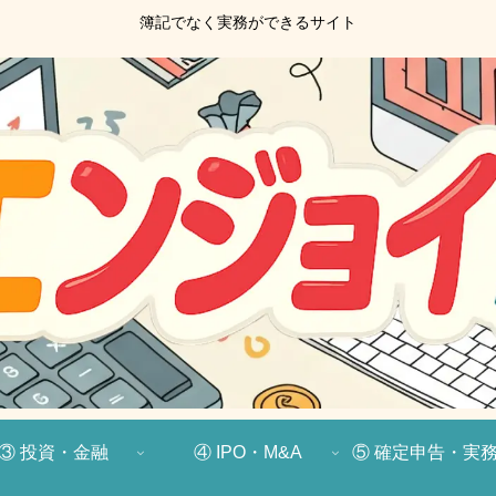
簿記でなく実務ができるサイト
③ 投資・金融
④ IPO・M&A
⑤ 確定申告・実