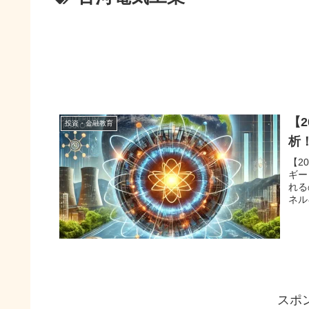
【
投資・金融教育
析
【2
ギー
れる
ネル
スポ