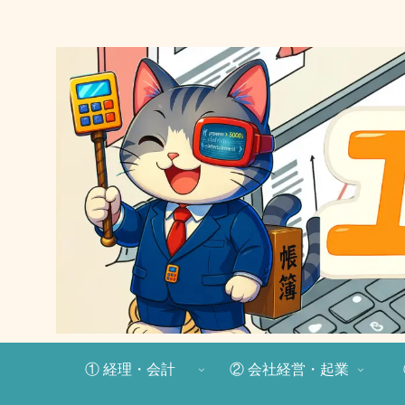
① 経理・会計
② 会社経営・起業