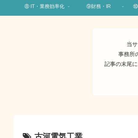
⑧ IT・業務効率化
⑨財務・IR
⑩
当サ
事務所
記事の末尾に
古河電気工業