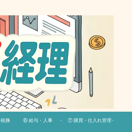
務税務
⑥ 給与・人事
⑦ 購買・仕入れ管理