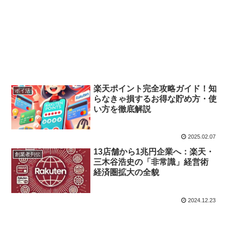
楽天ポイント完全攻略ガイド！知
ポイ活
らなきゃ損するお得な貯め方・使
い方を徹底解説
2025.02.07
13店舗から1兆円企業へ：楽天・
創業者列伝
三木谷浩史の「非常識」経営術
経済圏拡大の全貌
2024.12.23