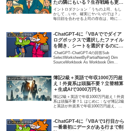
たの隣にもいる？生存戦略も更新
版
イントロダクション「うちの上司、もし
かして…いや、確実にヤバいのでは？」
毎日顔を合わせる上司の存在は、時に私
たちの仕事ライフを天国にも地獄にも変
えます。もしあなたが、上司に対して
「勘弁してくれ…」と天を仰ぐ瞬間が頻
-ChatGPT-4に「VBAででダイア
エンジョイ経理情報
繁にあるなら、それは典型的...
ログボックスで選択したファイル
を開き、シートを選択するのにイ
ンプットボックスで入力した名前
-ChatGPT--ChatGPT-4の回答Sub
が部分一致した場合、そのシート
SelectWorksheetByPartialName() Dim
SourceWorkbook As Workbook Dim
を設定してください。」と頼んだ
FileDialog As FileDialog Dim...
ら
簿記2級＋英語で年収1000万円超
エンジョイ経理情報
え！外資系は頭脳不要？立替精算
＋生成AIで3000万円も
簿記2級＋英語で年収1000万円超え！外資
系は頭脳不要？1. はじめに：なぜ簿記2級
と英語が外資系で年収1000万円超え、立
替精算レベル＋生成AI活用で3000万円も
視野に入るのか近年、ビジネス環境はグ
ローバル化が加速し、特に外資系企業
-ChatGPT-4に「VBAで1行目から
エンジョイ経理情報
は、...
一番最初にデータがある行まで削