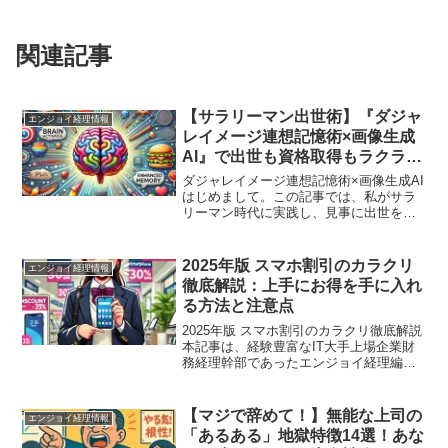
関連記事
【サラリーマン出世術】『ダジャ
エンジョイ経理情報
レイメージ連想記憶術×画像生成
AI』で出世も資格取得もラクラ
ク！
ダジャレイメージ連想記憶術×画像生成AI
はじめまして。この記事では、私がサラ
リーマン時代に実践し、見事に出世を果
たすきっかけともなった「ダジャレイメ
ージ連想記憶術」を、最新テクノロジー
である画像生成AIと組み合わせた新しい
2025年版 スマホ割引のカラクリ
エンジョイ経理情報
学習・記憶法として...
徹底解説：上手にお得を手に入れ
る方法と注意点
2025年版 スマホ割引のカラクリ徹底解説
本記事は、経験豊富なIT大手上場企業財
務経理幹部であったエンジョイ経理編集
長が、長年の経営・財務分析スキルを活
かしてまとめたものです。販売現場の実
状だけでなく、コスト分析やユーザー心
【マジで辞めて！】無能な上司の
エンジョイ経理情報
理、業界動向も踏...
「あるある」地獄特徴14選！あな