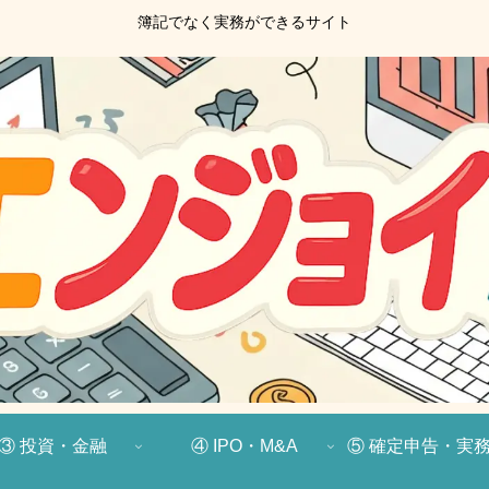
簿記でなく実務ができるサイト
③ 投資・金融
④ IPO・M&A
⑤ 確定申告・実