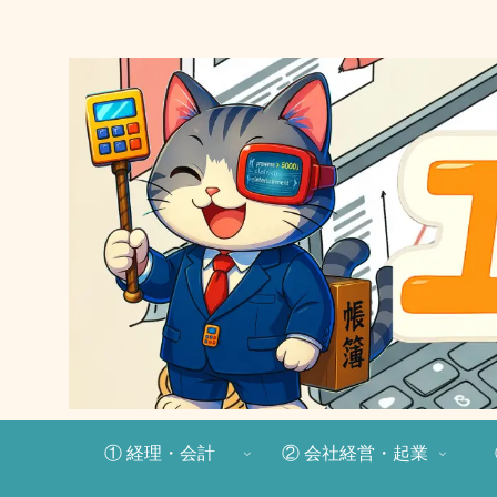
① 経理・会計
② 会社経営・起業