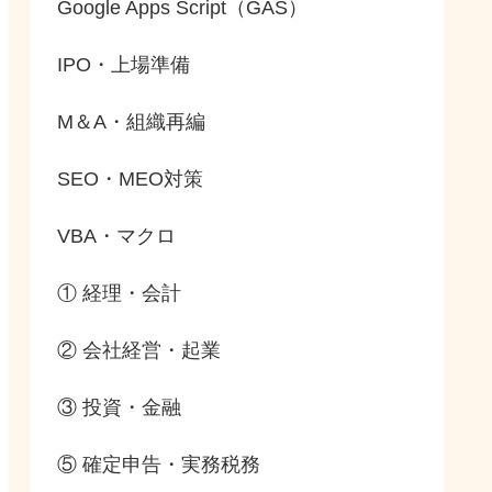
Google Apps Script（GAS）
IPO・上場準備
M＆A・組織再編
SEO・MEO対策
VBA・マクロ
① 経理・会計
② 会社経営・起業
③ 投資・金融
⑤ 確定申告・実務税務