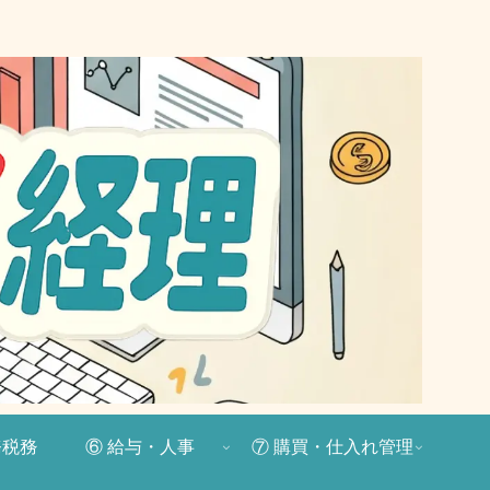
務税務
⑥ 給与・人事
⑦ 購買・仕入れ管理