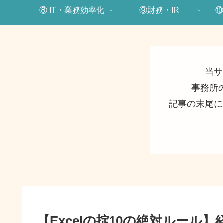
⑧ IT・業務効率化
⑨財務・IR
⑩
当サ
事務所
記事の末尾に
【Excelの掟10の絶対ルー