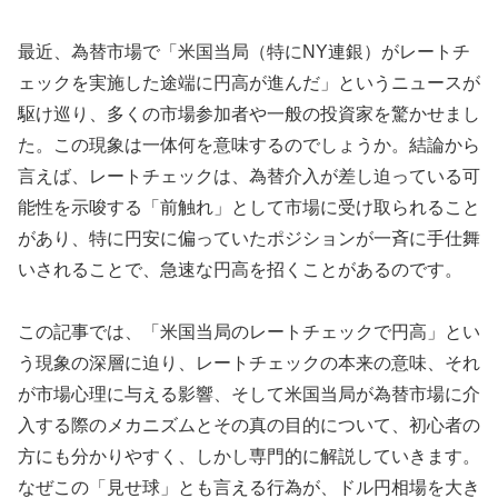
最近、為替市場で「米国当局（特にNY連銀）がレートチ
ェックを実施した途端に円高が進んだ」というニュースが
駆け巡り、多くの市場参加者や一般の投資家を驚かせまし
た。この現象は一体何を意味するのでしょうか。結論から
言えば、レートチェックは、為替介入が差し迫っている可
能性を示唆する「前触れ」として市場に受け取られること
があり、特に円安に偏っていたポジションが一斉に手仕舞
いされることで、急速な円高を招くことがあるのです。
この記事では、「米国当局のレートチェックで円高」とい
う現象の深層に迫り、レートチェックの本来の意味、それ
が市場心理に与える影響、そして米国当局が為替市場に介
入する際のメカニズムとその真の目的について、初心者の
方にも分かりやすく、しかし専門的に解説していきます。
なぜこの「見せ球」とも言える行為が、ドル円相場を大き