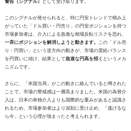
警告（シグナル）
として受け取ります。
このシグナルが発せられると、特に円安トレンドで積み上
がっていた「ドル買い・円売り」の円安ポジションを持つ
市場参加者は、介入による急激な相場反転リスクを恐れ、
一斉にポジションを解消しようと動きます。
この「ドル売
り・円買い」という逆方向の動きが、市場の需給バランス
を円買いに傾け、結果として
急速な円高を招く
というメカ
ニズムです。
さらに、「米国当局」がこの動きに絡んでいると噂された
ことで、市場の警戒感は一層高まりました。米国の為替介
入は、日本の単独介入よりも国際的な重みがあると認識さ
れるため、市場参加者はより深刻に受け止め、「逃げるな
ら今」という心理が強まったと考えられます。