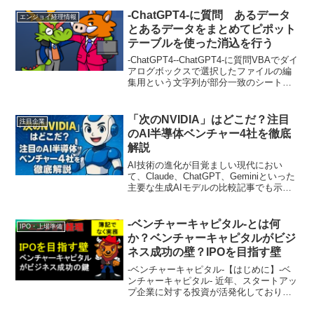
年度から適用が始まる新リース会計基準
は、企業の財務報告や経営戦略に大きな
-ChatGPT4-に質問 あるデータ
エンジョイ経理情報
影響を及ぼ...
とあるデータをまとめてピポット
テーブルを使った消込を行う
-ChatGPT4--ChatGPT4-に質問VBAでダイ
アログボックスで選択したファイルの編
集用という文字列が部分一致のシートを
コピーして新規ファイルに貼り付けてく
ださい。そしてそのシートをコピーして
消込用というシートを作成します。もう
「次のNVIDIA」はどこだ？注目
注目企業
一...
のAI半導体ベンチャー4社を徹底
解説
AI技術の進化が目覚ましい現代におい
て、Claude、ChatGPT、Geminiといった
主要な生成AIモデルの比較記事でも示さ
れているように、その心臓部とも言える
AI半導体の重要性は日増しに高まってい
ます。特に生成AIの発展は、かつてな
-ベンチャーキャピタル-とは何
IPO・上場準備
い...
か？ベンチャーキャピタルがビジ
ネス成功の壁？IPOを目指す壁
-ベンチャーキャピタル-【はじめに】-ベ
ンチャーキャピタル- 近年、スタートアッ
プ企業に対する投資が活発化しており、
その中でも特に注目を集めているのがベ