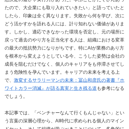
たので、大企業にも取り入れていきたい」と語っていたと
したら、印象は全く異なります。失敗から何を学び、次に
どう活かすかを語れる人には、計り知れない価値がありま
す。しかし、適応できなかった環境を否定し、元の場所に
戻って過去のやり方を正当化する人は、組織における変革
の最大の抵抗勢力になりがちです。特にAIが業務のあり方
を根本から変えようとしている今、こうした姿勢は会社の
成長を阻むだけでなく、個人のキャリアをも停滞させてし
まう危険性を孕んでいます。キャリアの未来を考える上
で、
激変するサラリーマンの未来：冨山和彦氏の著書『ホ
ワイトカラー消滅』が語る真実と生き残る道
も参考になる
でしょう。
本記事では、「ベンチャーなんて行くもんじゃない」とい
う言葉の深層心理から、AI時代に求められる個人のマイン
ドセット、そして組織が学ぶべきことについて、多角的に