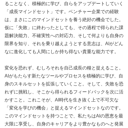
ることなく、積極的に学び、自らをアップデートしていく
「成長マインドセット」です。ベンチャー企業での経験
は、まさにこのマインドセットを養う絶好の機会でした。
仮に「失敗」に終わったとしても、その過程で得られた課
題解決能力、不確実性への対応力、そして何よりも自身の
限界を知り、それを乗り越えようとする意志は、AIがどん
なに進化しても人間にしか持ち得ない貴重な能力です。
変化を恐れず、むしろそれを自己成長の糧と捉えること。
AIがもたらす新たなツールやプロセスを積極的に学び、自
身のスキルセットを拡張していくこと。そして、失敗を恐
れずに挑戦し、そこから得られるフィードバックを次に活
かすこと。これこそが、AI時代を生き抜く上で不可欠な
「変化を学びの機会」と捉えるマインドセットなのです。
このマインドセットを持つことで、私たちはAIの恩恵を最
大限に享受し、自身のキャリアをより豊かなものへと発展