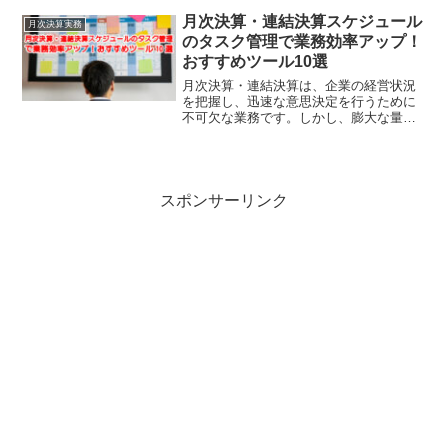
ンチャーキャピタルです。ベンチャーキ
ャピタルは、スタートアップ企業に投資
月次決算・連結決算スケジュール
月次決算実務
を行い、将来的な...
のタスク管理で業務効率アップ！
おすすめツール10選
月次決算・連結決算は、企業の経営状況
を把握し、迅速な意思決定を行うために
不可欠な業務です。しかし、膨大な量の
タスクを効率的に管理することは容易で
はありません。そこで、タスク管理の重
要性と、スムーズな業務を実現するため
のタスク管理ツールをご紹...
スポンサーリンク