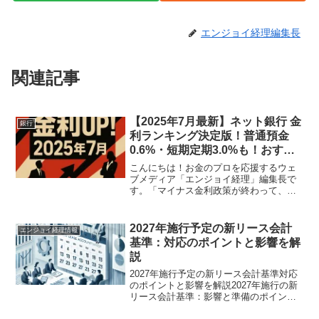
エンジョイ経理編集長
関連記事
【2025年7月最新】ネット銀行 金
銀行
利ランキング決定版！普通預金
0.6%・短期定期3.0%も！おすす
め高金利銀行を徹底比較
こんにちは！お金のプロを応援するウェ
ブメディア「エンジョイ経理」編集長で
す。「マイナス金利政策が終わって、世
間では金利上昇が話題になっているけれ
ど、結局どの銀行に預けるのが一番お得
なの？」「夏のボーナス、少しでも有利
2027年施行予定の新リース会計
エンジョイ経理情報
な条件で預けたいけれど、...
基準：対応のポイントと影響を解
説
2027年施行予定の新リース会計基準対応
のポイントと影響を解説2027年施行の新
リース会計基準：影響と準備のポイント
を解説2027年4月1日以降に開始する事業