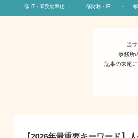
⑧ IT・業務効率化
⑨財務・IR
⑩
当サ
事務所
記事の末尾に
【2026年最重要キーワード】