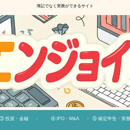
簿記でなく実務ができるサイト
③ 投資・金融
④ IPO・M&A
⑤ 確定申告・実