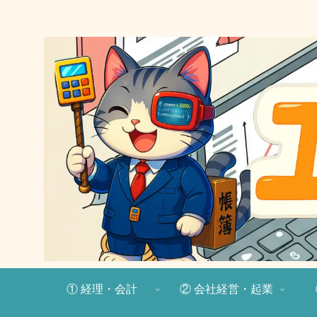
① 経理・会計
② 会社経営・起業