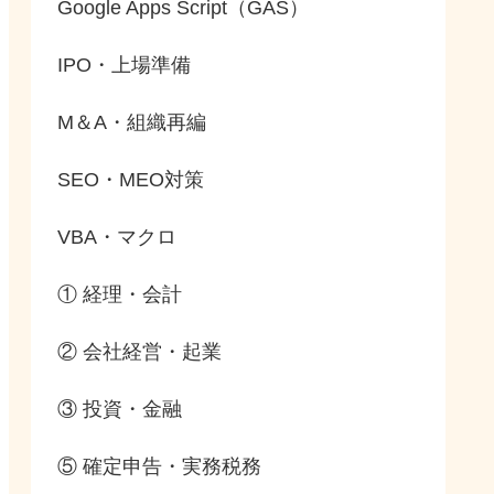
Google Apps Script（GAS）
IPO・上場準備
M＆A・組織再編
SEO・MEO対策
VBA・マクロ
① 経理・会計
② 会社経営・起業
③ 投資・金融
⑤ 確定申告・実務税務