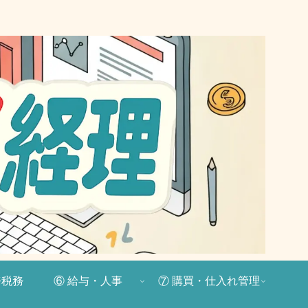
務税務
⑥ 給与・人事
⑦ 購買・仕入れ管理