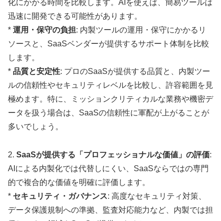
化にかかる時間を比較します。AIを使えば、簡易ツールは
迅速に開発できる可能性があります。
*
運用・保守の負担
: 内製ツールの運用・保守にかかるリ
ソースと、SaaSベンダーが提供するサポート体制を比較
します。
*
品質と安定性
: プロのSaaSが提供する品質と、内製ツー
ルの信頼性やセキュリティレベルを比較し、許容範囲を見
極めます。特に、ミッションクリティカルな業務や機密デ
ータを扱う場合は、SaaSの信頼性に軍配が上がることが
多いでしょう。
2.
SaaSが提供する「プロフェッショナルな価値」の評価
:
AIによる内製化では代替しにくい、SaaSならではの専門
的で複合的な価値を明確に評価します。
*
セキュリティ・ガバナンス
: 高度なセキュリティ対策、
データ保護規制への準拠、監査対応能力など、内製では担