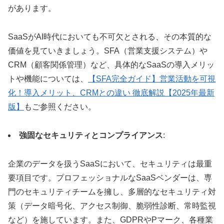
があります。
SaaSがAI時代においても不可欠とされる、その本質的な
価値を見ていきましょう。SFA（営業支援システム）や
CRM（顧客関係管理）など、具体的なSaaSの導入メリッ
トや機能については、
【SFA完全ガイド】営業活動を可視
化！導入メリット、CRMとの違い 徹底解説【2025年最新
版】
もご参照ください。
強固なセキュリティとコンプライアンス
:
企業のデータを扱うSaaSにおいて、セキュリティは最重
要項目です。プロフェッショナルなSaaSベンダーは、専
門のセキュリティチームを擁し、多層的なセキュリティ対
策（データ暗号化、アクセス制御、脆弱性診断、常時監視
など）を施しています。また、GDPRやPマーク、各種業