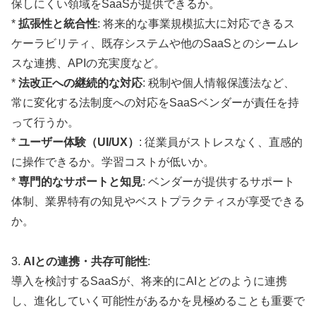
保しにくい領域をSaaSが提供できるか。
*
拡張性と統合性
: 将来的な事業規模拡大に対応できるス
ケーラビリティ、既存システムや他のSaaSとのシームレ
スな連携、APIの充実度など。
*
法改正への継続的な対応
: 税制や個人情報保護法など、
常に変化する法制度への対応をSaaSベンダーが責任を持
って行うか。
*
ユーザー体験（UI/UX）
: 従業員がストレスなく、直感的
に操作できるか。学習コストが低いか。
*
専門的なサポートと知見
: ベンダーが提供するサポート
体制、業界特有の知見やベストプラクティスが享受できる
か。
3.
AIとの連携・共存可能性
:
導入を検討するSaaSが、将来的にAIとどのように連携
し、進化していく可能性があるかを見極めることも重要で