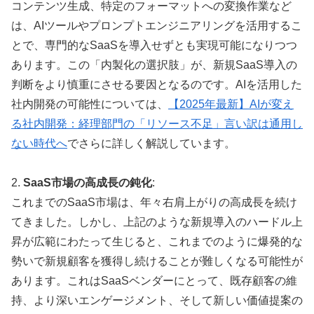
コンテンツ生成、特定のフォーマットへの変換作業など
は、AIツールやプロンプトエンジニアリングを活用するこ
とで、専門的なSaaSを導入せずとも実現可能になりつつ
あります。この「内製化の選択肢」が、新規SaaS導入の
判断をより慎重にさせる要因となるのです。AIを活用した
社内開発の可能性については、
【2025年最新】AIが変え
る社内開発：経理部門の「リソース不足」言い訳は通用し
ない時代へ
でさらに詳しく解説しています。
2.
SaaS市場の高成長の鈍化
:
これまでのSaaS市場は、年々右肩上がりの高成長を続け
てきました。しかし、上記のような新規導入のハードル上
昇が広範にわたって生じると、これまでのように爆発的な
勢いで新規顧客を獲得し続けることが難しくなる可能性が
あります。これはSaaSベンダーにとって、既存顧客の維
持、より深いエンゲージメント、そして新しい価値提案の