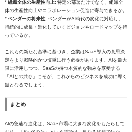
*
組織全体の生産性向上
: 特定の部署だけでなく、組織全
体の生産性向上やコラボレーション促進に寄与できるか。
*
ベンダーの将来性
: ベンダーがAI時代の変化に対応し、
持続的に成長・進化していくビジョンやロードマップを持
っているか。
これらの新たな基準に基づき、企業はSaaS導入の意思決
定をより戦略的かつ慎重に行う必要があります。AIを最大
限に活用しつつ、SaaSの持つ本質的な強みを享受する
「AIとの共存」こそが、これからのビジネスを成功に導く
鍵となるでしょう。
まとめ
AIの急速な進化は、SaaS市場に大きな変化をもたらして
おり、「SaaSの死」という議論は、単なる終焉ではな