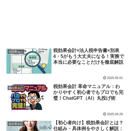
税効果会計×法人税申告書×別表
税効果会計
4・5がもう大丈夫になる！実務で
本当に必要なことだけを徹底解説
2025.05.01
税効果会計 革命マニュアル：わ
税効果会計
かりやすく初心者でもプロでも完
璧！ChatGPT（AI）丸投げ術
2025.04.29
【初心者向け】税効果会計とは？
税効果会計
仕組み・具体例をやさしく解説：