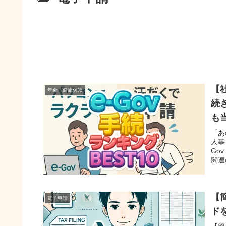
【
年金・健康保険
続
も
「あ
人事
Go
関連
【
電子申請
ド