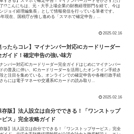
単すぎる】スマホで確定申告！マイナンバーカードをかざすだけ
了!?こんにちは、元・大手上場企業の財務経理部門を経て、今は
ンジョイ経理編集長」として情報発信を行っている筆者です。
25年現在、国税庁が推し進める「スマホで確定申告」...
2025.02.16
迷ったらコレ】マイナンバー対応ICカードリーダー
全ガイド！確定申告の強い味方
ナンバー対応ICカードリーダー完全ガイドはじめにマイナンバー
ドの普及に伴い、ICカードリーダーを活用したオンライン手続き
段と注目を集めている。オンラインでの確定申告や各種行政手続
さらには電子マネーや交通系ICカードの読み取り...
2025.02.16
保存版】法人設立は自分でできる！「ワンストップ
ービス」完全攻略ガイド
存版】法人設立は自分でできる！「ワンストップサービス」完全
ガイド～元IT大手財務経理幹部が公認会計士と徹底解説！～エン