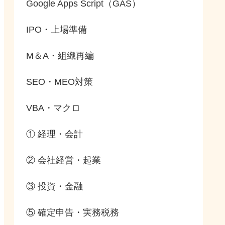
Google Apps Script（GAS）
IPO・上場準備
M＆A・組織再編
SEO・MEO対策
VBA・マクロ
① 経理・会計
② 会社経営・起業
③ 投資・金融
⑤ 確定申告・実務税務