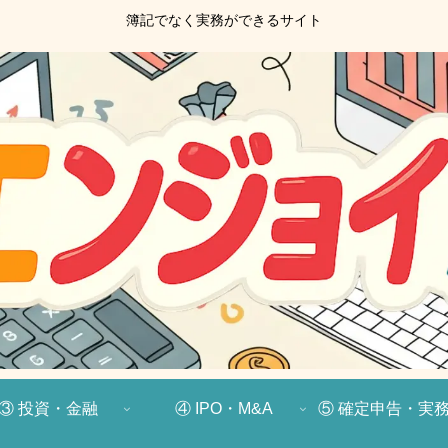
簿記でなく実務ができるサイト
③ 投資・金融
④ IPO・M&A
⑤ 確定申告・実