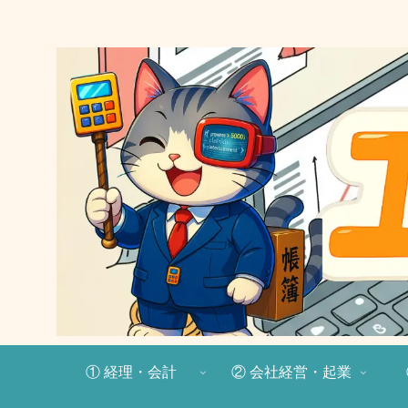
① 経理・会計
② 会社経営・起業