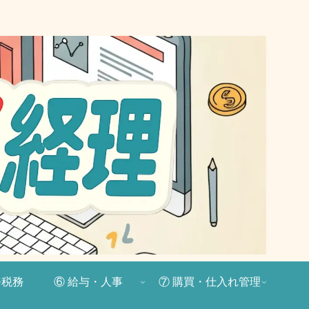
務税務
⑥ 給与・人事
⑦ 購買・仕入れ管理