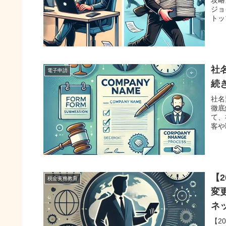
ジョ
トッ
社
電子申請
続
社名
徹底
て、
客や
【
税金実務教育
変
ネ
【2