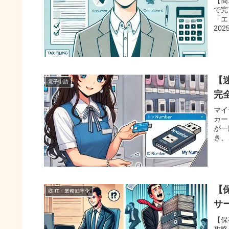
【簡
で完
「エ
20
【
電子申請
完
マイ
カー
が一
き、
【
⑧ IT・業務効率化
サ
【保
攻略