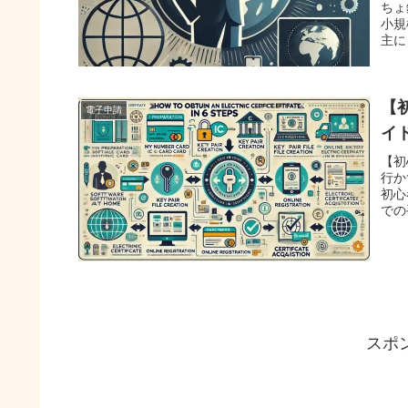
ちょ
小規
主に
【
電子申請
イ
【初
行か
初心
での
スポ