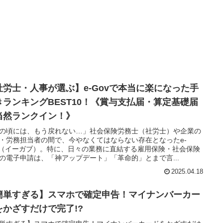
社労士・人事が選ぶ】e-Govで本当に楽になった手
きランキングBEST10！《賞与支払届・算定基礎届
当然ランクイン！》
の頃には、もう戻れない…」社会保険労務士（社労士）や企業の
・労務担当者の間で、今やなくてはならない存在となったe-
v（イーガブ）。特に、日々の業務に直結する雇用保険・社会保険
の電子申請は、「神アップデート」「革命的」とまで言...
2025.04.18
簡単すぎる】スマホで確定申告！マイナンバーカー
をかざすだけで完了!?