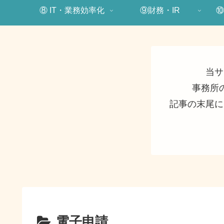
⑧ IT・業務効率化
⑨財務・IR
⑩
当サ
事務所
記事の末尾に
電子申請