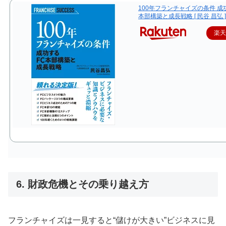
100年フランチャイズの条件 成
本部構築と成長戦略 [ 民谷 昌弘 ]
楽
6. 財政危機とその乗り越え方
フランチャイズは一見すると“儲けが大きい”ビジネスに見