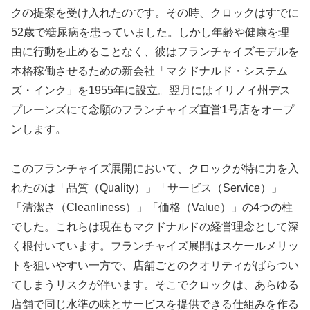
クの提案を受け入れたのです。その時、クロックはすでに
52歳で糖尿病を患っていました。しかし年齢や健康を理
由に行動を止めることなく、彼はフランチャイズモデルを
本格稼働させるための新会社「マクドナルド・システム
ズ・インク」を1955年に設立。翌月にはイリノイ州デス
プレーンズにて念願のフランチャイズ直営1号店をオープ
ンします。
このフランチャイズ展開において、クロックが特に力を入
れたのは「品質（Quality）」「サービス（Service）」
「清潔さ（Cleanliness）」「価格（Value）」の4つの柱
でした。これらは現在もマクドナルドの経営理念として深
く根付いています。フランチャイズ展開はスケールメリッ
トを狙いやすい一方で、店舗ごとのクオリティがばらつい
てしまうリスクが伴います。そこでクロックは、あらゆる
店舗で同じ水準の味とサービスを提供できる仕組みを作る