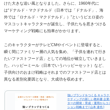
けた大きな追い風となりました。さらに、1960年代に
は“ドナルド・マクドナルド（日本では「ドナルド」、海
外では「ロナルド・マクドナルド」）”というピエロ姿の
マスコットキャラクターが誕生し、子供たちを惹きつける
マーケティング戦略にも拍車がかかります。
このキャラクターがテレビCMやイベントに登場すると、
瞬く間にファミリー層の人気を集め、「子供を連れて行き
たいファストフード店」としての地位が確立していきまし
た。ハッピーミール（日本でいうハッピーセット）など、
子供向けのおまけ戦略はそれまでのファストフード店とは
異なる差別化要因となり、大成功を収めます。
強いブランドをつくる キャラク
ケティングの新しい教科書 企業
ターの開発・育成・運用からコ
ション戦略まで [ 山本 達也 ]