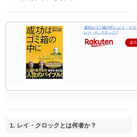
成功はゴミ箱の中に レイ・クロッ
レー・A．クロック ]
楽
1. レイ・クロックとは何者か？