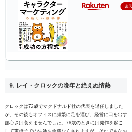
楽
9. レイ・クロックの晩年と絶えぬ情熱
クロックは72歳でマクドナルド社の代表を退任しました
が、その後もオフィスに頻繁に足を運び、経営に口を出す
熱心さは衰えませんでした。76歳のときには発作を起こ
して車椅子での生活を余儀なくされますが、それでもなお