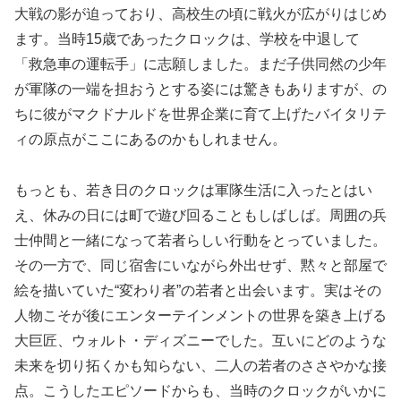
大戦の影が迫っており、高校生の頃に戦火が広がりはじめ
ます。当時15歳であったクロックは、学校を中退して
「救急車の運転手」に志願しました。まだ子供同然の少年
が軍隊の一端を担おうとする姿には驚きもありますが、の
ちに彼がマクドナルドを世界企業に育て上げたバイタリテ
ィの原点がここにあるのかもしれません。
もっとも、若き日のクロックは軍隊生活に入ったとはい
え、休みの日には町で遊び回ることもしばしば。周囲の兵
士仲間と一緒になって若者らしい行動をとっていました。
その一方で、同じ宿舎にいながら外出せず、黙々と部屋で
絵を描いていた“変わり者”の若者と出会います。実はその
人物こそが後にエンターテインメントの世界を築き上げる
大巨匠、ウォルト・ディズニーでした。互いにどのような
未来を切り拓くかも知らない、二人の若者のささやかな接
点。こうしたエピソードからも、当時のクロックがいかに