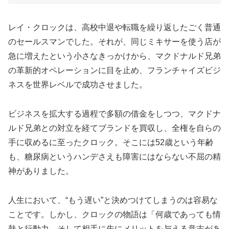
レイ・クロックは、高校中退や転職を繰り返したごく普通
のセールスマンでした。それが、同じミキサーを使う店が
急に増えたという小さなきっかけから、マクドナルド兄弟
の革新的オペレーションに目を止め、フランチャイズビジ
ネスを世界レベルで成功させました。
ビジネスを拡大する過程で多額の借金をしつつ、マクドナ
ルド兄弟との対立を経てブランドを買収し、全権を自らの
手に収めるに至ったクロック。そこには52歳という年齢
も、糖尿病というハンデさえも障害にはならない不屈の精
神がありました。
人生において、“もう遅い”と決めつけてしまうのは容易な
ことです。しかし、クロックの物語は「何歳であっても情
熱と行動力、そして相手に先にメリットを与える意志があ