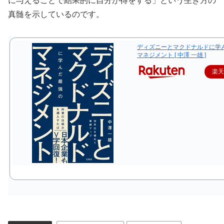
に与えることで結果的に自分が得をする」という生き方の
真髄を示しているのです。
ディズニーとマクドナルドに学
マネジメント [ 中澤 一雄 ]
楽