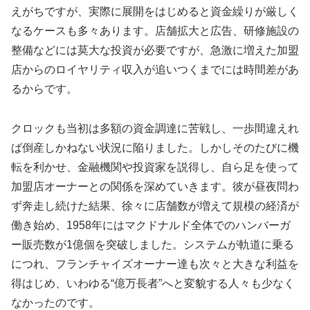
えがちですが、実際に展開をはじめると資金繰りが厳しく
なるケースも多々あります。店舗拡大と広告、研修施設の
整備などには莫大な投資が必要ですが、急激に増えた加盟
店からのロイヤリティ収入が追いつくまでには時間差があ
るからです。
クロックも当初は多額の資金調達に苦戦し、一歩間違えれ
ば倒産しかねない状況に陥りました。しかしそのたびに機
転を利かせ、金融機関や投資家を説得し、自ら足を使って
加盟店オーナーとの関係を深めていきます。彼が昼夜問わ
ず奔走し続けた結果、徐々に店舗数が増えて規模の経済が
働き始め、1958年にはマクドナルド全体でのハンバーガ
ー販売数が1億個を突破しました。システムが軌道に乗る
につれ、フランチャイズオーナー達も次々と大きな利益を
得はじめ、いわゆる“億万長者”へと変貌する人々も少なく
なかったのです。