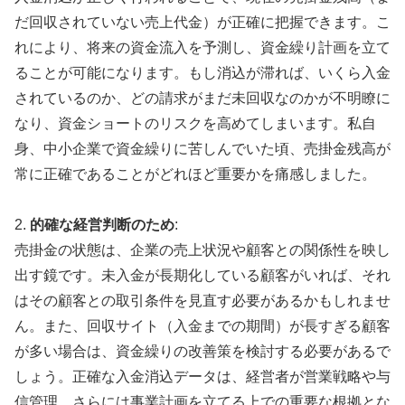
だ回収されていない売上代金）が正確に把握できます。こ
れにより、将来の資金流入を予測し、資金繰り計画を立て
ることが可能になります。もし消込が滞れば、いくら入金
されているのか、どの請求がまだ未回収なのかが不明瞭に
なり、資金ショートのリスクを高めてしまいます。私自
身、中小企業で資金繰りに苦しんでいた頃、売掛金残高が
常に正確であることがどれほど重要かを痛感しました。
2.
的確な経営判断のため
:
売掛金の状態は、企業の売上状況や顧客との関係性を映し
出す鏡です。未入金が長期化している顧客がいれば、それ
はその顧客との取引条件を見直す必要があるかもしれませ
ん。また、回収サイト（入金までの期間）が長すぎる顧客
が多い場合は、資金繰りの改善策を検討する必要があるで
しょう。正確な入金消込データは、経営者が営業戦略や与
信管理、さらには事業計画を立てる上での重要な根拠とな