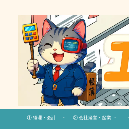
① 経理・会計
② 会社経営・起業