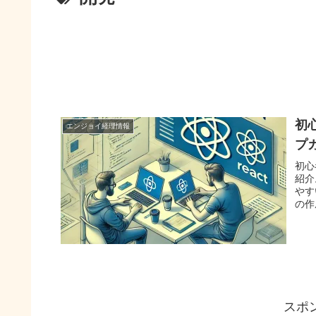
初
エンジョイ経理情報
プ
初心
紹介
やす
の作
スポ