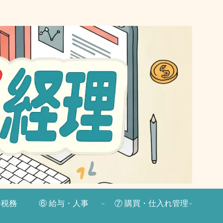
務税務
⑥ 給与・人事
⑦ 購買・仕入れ管理