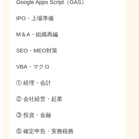
Google Apps Script（GAS）
IPO・上場準備
M＆A・組織再編
SEO・MEO対策
VBA・マクロ
① 経理・会計
② 会社経営・起業
③ 投資・金融
⑤ 確定申告・実務税務