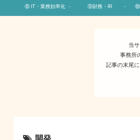
⑧ IT・業務効率化
⑨財務・IR
⑩
当サ
事務所
記事の末尾に
開発