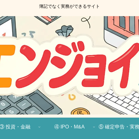
簿記でなく実務ができるサイト
③ 投資・金融
④ IPO・M&A
⑤ 確定申告・実